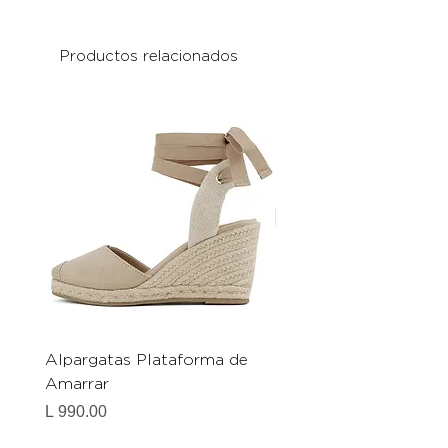
Productos relacionados
Alpargatas Plataforma de
Catrice Magic Shine E
Amarrar
Gel-To-Powder, Instan
Mattifying Setting Po
Precio
L 990.00
Precio
L 490.00