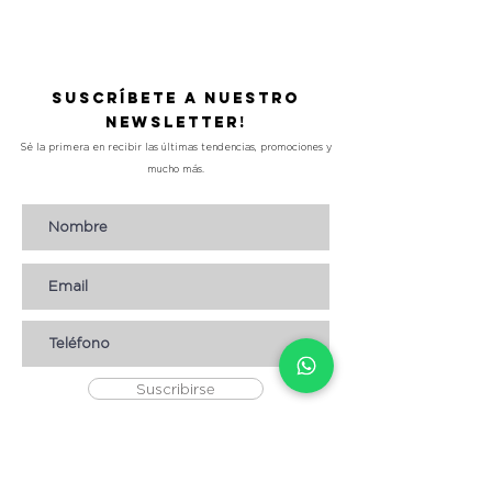
Precio
L 490.00
Suscríbete a nuestro
Newsletter!
Sé la primera en recibir las últimas tendencias, promociones y
mucho más.
Suscribirse