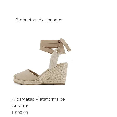
Productos relacionados
Alpargatas Plataforma de
Catrice Magic Shine E
Amarrar
Gel-To-Powder, Instan
Mattifying Setting Po
Precio
L 990.00