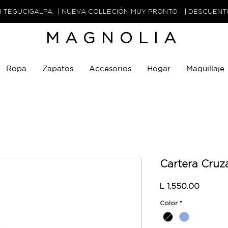
N TEGUCIGALPA. | NUEVA COLLECIÓN MUY PRONTO. | DESCUEN
MAGNOLIA
Ropa
Zapatos
Accesorios
Hogar
Maquillaje
Cartera Cruz
Precio
L 1,550.00
Color
*