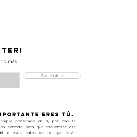
Catrice Magic Shine Eraser
Precio
L 490.00
tter!
cho más.
Suscribirse
mportante eres tú.
empre pensamos en ti, por eso te
da perfecta, para que encuentres ese
tfit o esos lentes de sol que estás