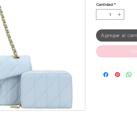
Cantidad
*
Agregar al carr
Re