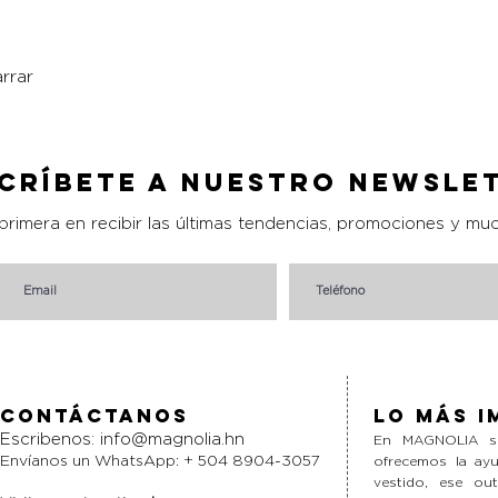
rrar
Vista rápida
críbete a nuestro Newsle
 primera en recibir las últimas tendencias, promociones y mu
Contáctanos
Lo más i
Escribenos:
info@magnolia.hn
En MAGNOLIA si
Envíanos un WhatsApp: + 504 8904-3057
ofrecemos la ayu
vestido, ese ou