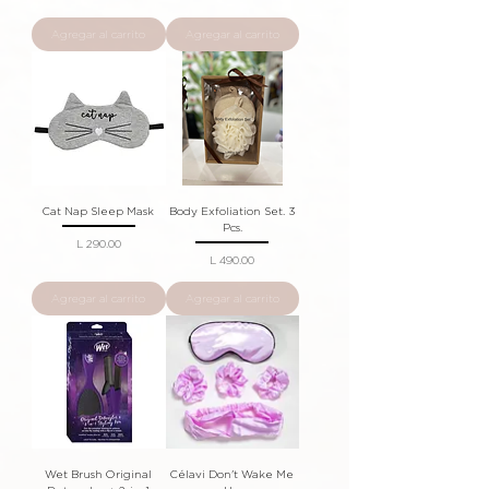
Agregar al carrito
Agregar al carrito
Cat Nap Sleep Mask
Body Exfoliation Set. 3
Pcs.
Precio
L 290.00
Precio
L 490.00
Agregar al carrito
Agregar al carrito
Wet Brush Original
Célavi Don't Wake Me