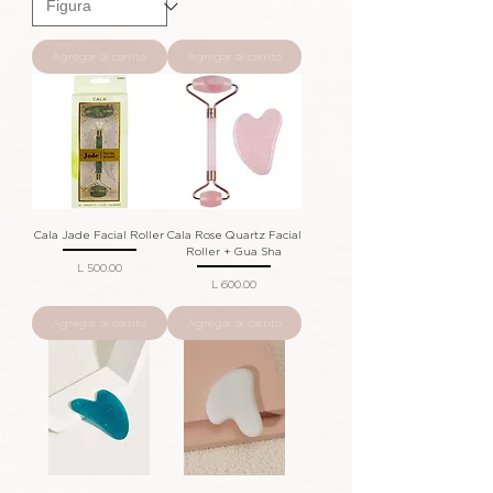
Agregar al carrito
Agregar al carrito
Cala Jade Facial Roller
Cala Rose Quartz Facial
Roller + Gua Sha
Precio
L 500.00
Precio
L 600.00
Agregar al carrito
Agregar al carrito