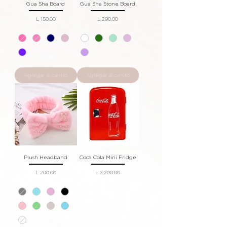
Gua Sha Board
Gua Sha Stone Board
Precio
Precio
L 150.00
L 290.00
Agregar al carrito
Agregar al carrito
Plush Headband
Coca Cola Mini Fridge
Precio
Precio
L 200.00
L 2,200.00