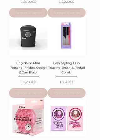
Precio
Precio
L 2,700.00
L 2,200.00
Agregar al carrito
Agregar al carrito
Frigidaire Mini
Cala Styling Duo
Personal Fridge Cooler.
Teasing Brush & Pintail
6 Can Black
Comb
Precio
Precio
L 2,200.00
L 290.00
Agregar al carrito
Agregar al carrito