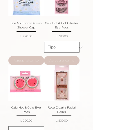
Spa Solutions Daisies
Cala Hot & Cold Under
Shower Cap
Eye Pads
Precio
Precio
L 290.00
L 390.00
Agregar al carrito
Agregar al carrito
Cala Hot & Cold Eye
Rose Quartz Facial
Pads
Roller
Precio
Precio
L 200.00
L 500.00