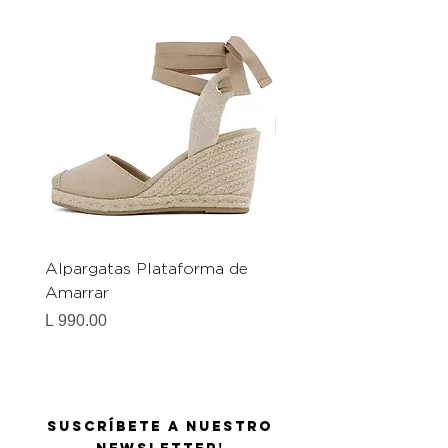
Alpargatas Plataforma de
Catrice Magic Shine E
Amarrar
Gel-To-Powder, Instan
Mattifying Setting Po
Precio
L 990.00
Precio
L 490.00
Suscríbete a nuestro