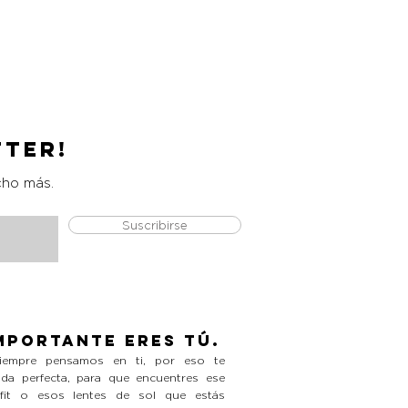
Catrice Magic Shine Eraser
Precio
L 490.00
tter!
cho más.
Suscribirse
mportante eres tú.
empre pensamos en ti, por eso te
da perfecta, para que encuentres ese
tfit o esos lentes de sol que estás