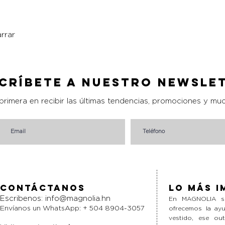
rrar
Vista rápida
críbete a nuestro Newsle
 primera en recibir las últimas tendencias, promociones y mu
Contáctanos
Lo más i
Escribenos:
info@magnolia.hn
En MAGNOLIA si
Envíanos un WhatsApp: + 504 8904-3057
ofrecemos la ayu
vestido, ese ou