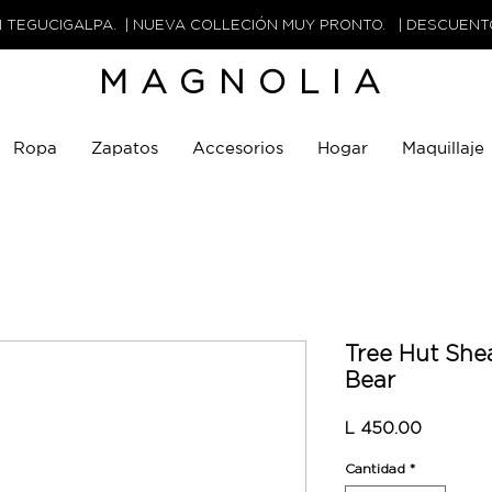
N TEGUCIGALPA. | NUEVA COLLECIÓN MUY PRONTO. | DESCUEN
MAGNOLIA
Ropa
Zapatos
Accesorios
Hogar
Maquillaje
Tree Hut She
Bear
Precio
L 450.00
Cantidad
*