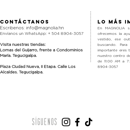
Contáctanos
Lo más i
Escribenos:
info@magnolia.hn
En MAGNOLIA si
Envíanos un WhatsApp: + 504 8904-3057
ofrecemos la ayu
vestido, ese ou
Visita nuestras tiendas:
buscando. Para
Lomas del Guijarro,
frente a Condominios
importante eres 
María. Tegucigalpa.
nuestro centro de
de 11:00 AM a 7
Plaza Ciudad Nueva, II Etapa. Calle Los
8904-3057
Alcaldes. Tegucigalpa.
Síguenos