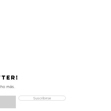
tter!
cho más.
Suscribirse