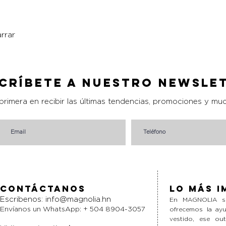
rrar
Vista rápida
críbete a nuestro Newsle
 primera en recibir las últimas tendencias, promociones y mu
Contáctanos
Lo más i
Escribenos:
info@magnolia.hn
En MAGNOLIA si
Envíanos un WhatsApp: + 504 8904-3057
ofrecemos la ayu
vestido, ese ou