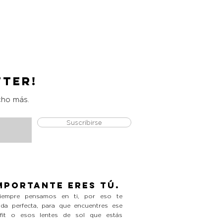
Catrice Magic Shine Eraser
Precio
L 490.00
tter!
cho más.
Suscribirse
mportante eres tú.
empre pensamos en ti, por eso te
da perfecta, para que encuentres ese
tfit o esos lentes de sol que estás