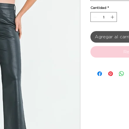
Cantidad
*
Agregar al carr
Re