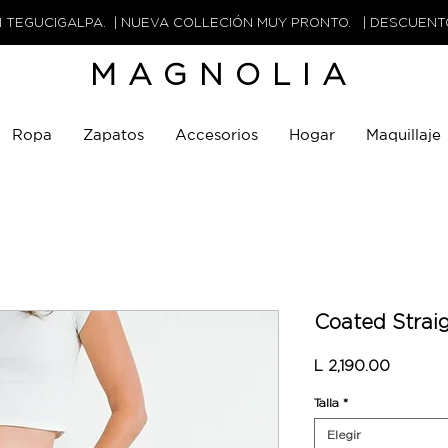
N TEGUCIGALPA. | NUEVA COLLECIÓN MUY PRONTO. | DESCUEN
MAGNOLIA
Ropa
Zapatos
Accesorios
Hogar
Maquillaje
Coated Strai
Precio
L 2,190.00
Talla
*
Elegir