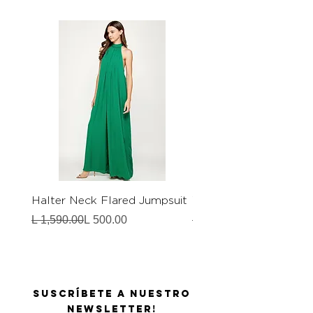
Halter Neck Flared Jumpsuit
White Romper Dress
Precio
Precio de oferta
Precio
Precio de oferta
L 1,590.00
L 500.00
L 1,190.00
Suscríbete a nuestro
Newsletter!