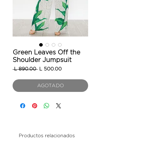
Green Leaves Off the
Shoulder Jumpsuit
Precio
Precio
 L 890.00 
L 500.00
de
oferta
AGOTADO
Productos relacionados