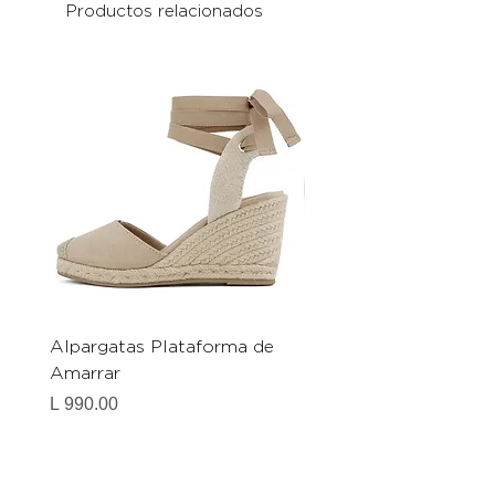
Productos relacionados
Alpargatas Plataforma de
Catrice Magic Shine E
Amarrar
Gel-To-Powder, Instan
Mattifying Setting Po
Precio
L 990.00
Precio
L 490.00