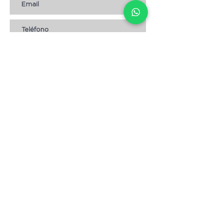
Suscribirse
AYUDA
* CÓMO COMPRAR
* Términos y condiciones
* Aviso de Privacidad
* Devoluciones
* Empleos
Contáctanos
Escribenos:
info@magnolia.hn
Envíanos un WhatsApp: +
504 8904-3057
Visita nuestras tiendas:
Lomas del Guijarro,
frente a Condominios María.
Tegucigalpa.