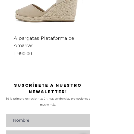
Alpargatas Plataforma de
Catrice Magic Shine E
Amarrar
Gel-To-Powder, Instan
Mattifying Setting Po
Precio
L 990.00
Precio
L 490.00
Suscríbete a nuestro
Newsletter!
Sé la primera en recibir las últimas tendencias, promociones y
mucho más.