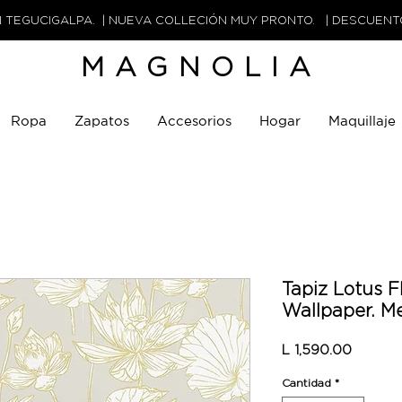
N TEGUCIGALPA. | NUEVA COLLECIÓN MUY PRONTO. | DESCUEN
MAGNOLIA
Ropa
Zapatos
Accesorios
Hogar
Maquillaje
Tapiz Lotus Fl
Wallpaper. Me
Precio
L 1,590.00
Cantidad
*