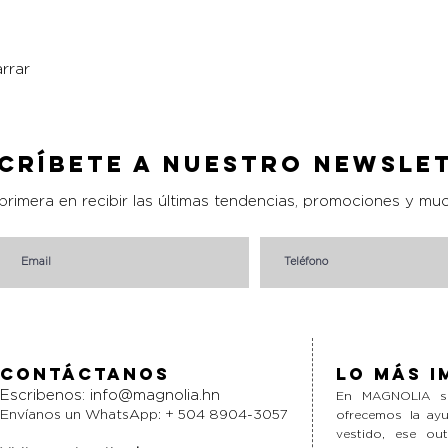
rrar
Vista rápida
críbete a nuestro Newsle
 primera en recibir las últimas tendencias, promociones y mu
Contáctanos
Lo más i
Escribenos:
info@magnolia.hn
En MAGNOLIA si
Envíanos un WhatsApp: + 504 8904-3057
ofrecemos la ayu
vestido, ese ou