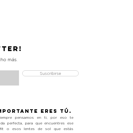
Catrice Magic Shine Eraser
Precio
L 490.00
tter!
cho más.
Suscribirse
mportante eres tú.
empre pensamos en ti, por eso te
da perfecta, para que encuentres ese
tfit o esos lentes de sol que estás