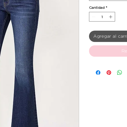
Cantidad
*
Agregar al carr
Re