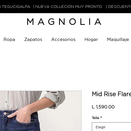
N TEGUCIGALPA. | NUEVA COLLECIÓN MUY PRONTO. | DESCUEN
MAGNOLIA
Ropa
Zapatos
Accesorios
Hogar
Maquillaje
Mid Rise Flar
Precio
L 1,590.00
Talla
*
Elegir