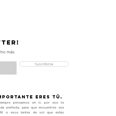
Catrice Magic Shine Eraser
Precio
L 490.00
tter!
cho más.
Suscribirse
mportante eres tú.
empre pensamos en ti, por eso te
da perfecta, para que encuentres ese
tfit o esos lentes de sol que estás