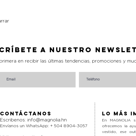
rrar
Vista rápida
críbete a nuestro Newsle
 primera en recibir las últimas tendencias, promociones y mu
Contáctanos
Lo más i
Escribenos:
info@magnolia.hn
En MAGNOLIA si
Envíanos un WhatsApp: + 504 8904-3057
ofrecemos la ayu
vestido, ese ou