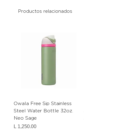
Productos relacionados
Owala Free Sip Stainless
Owala Free Sip Stainl
Steel Water Bottle 32oz.
Steel Water Bottle.
Neo Sage
Strawberry Fields 32 
Precio
Precio de oferta
L 1,250.00
Desde