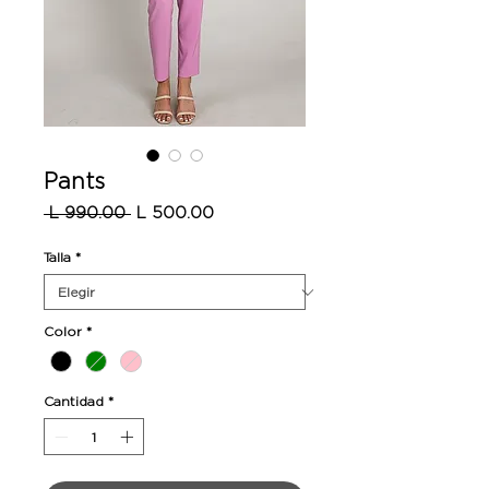
Pants
Precio
Precio
 L 990.00 
L 500.00
de
oferta
Talla
*
Color
*
Cantidad
*