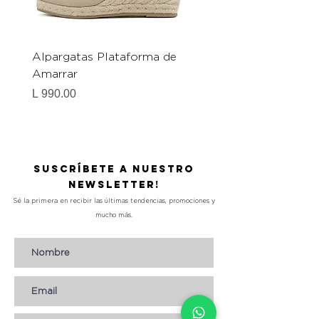
Alpargatas Plataforma de
Catrice Magic Shine E
Amarrar
Gel-To-Powder, Instan
Mattifying Setting Po
Precio
L 990.00
Precio
L 490.00
Suscríbete a nuestro
Newsletter!
Sé la primera en recibir las últimas tendencias, promociones y
mucho más.