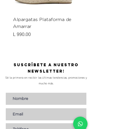
Alpargatas Plataforma de
Catrice Magic Shine E
Amarrar
Gel-To-Powder, Instan
Mattifying Setting Po
Precio
L 990.00
Precio
L 490.00
Suscríbete a nuestro
Newsletter!
Sé la primera en recibir las últimas tendencias, promociones y
mucho más.