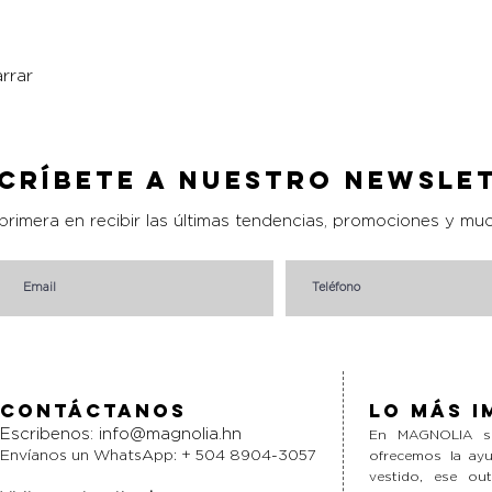
rrar
Vista rápida
críbete a nuestro Newsle
 primera en recibir las últimas tendencias, promociones y mu
Contáctanos
Lo más i
Escribenos:
info@magnolia.hn
En MAGNOLIA si
Envíanos un WhatsApp: + 504 8904-3057
ofrecemos la ayu
vestido, ese ou