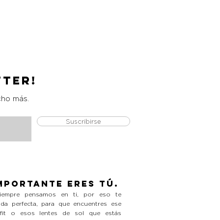
Catrice Magic Shine Eraser
Precio
L 490.00
tter!
cho más.
Suscribirse
mportante eres tú.
empre pensamos en ti, por eso te
da perfecta, para que encuentres ese
tfit o esos lentes de sol que estás