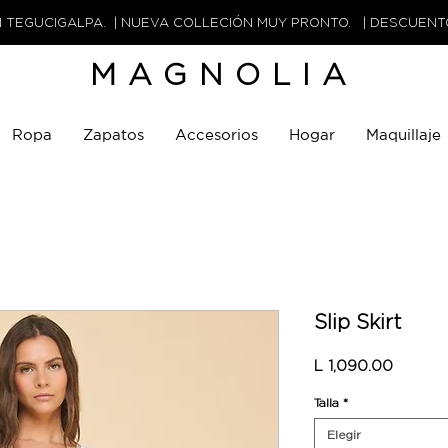
N TEGUCIGALPA. | NUEVA COLLECIÓN MUY PRONTO. | DESCUEN
MAGNOLIA
Ropa
Zapatos
Accesorios
Hogar
Maquillaje
Slip Skirt
Precio
L 1,090.00
Talla
*
Elegir