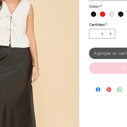
Color
*
Cantidad
*
Agregar al carr
Re