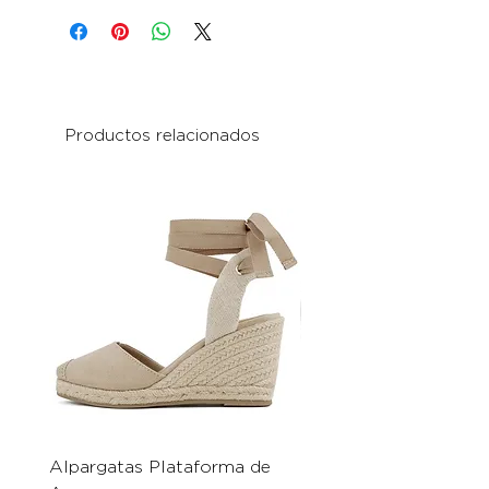
Productos relacionados
Alpargatas Plataforma de
Catrice Magic Shine E