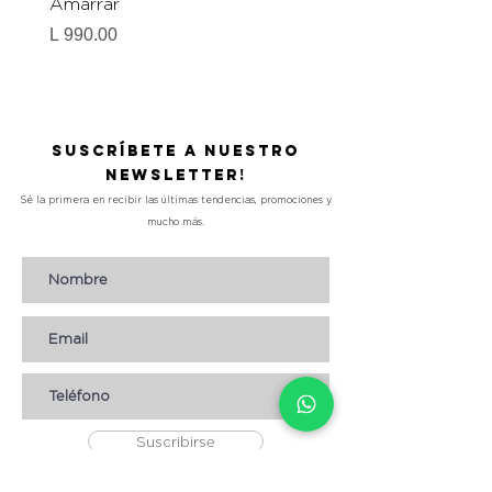
Amarrar
Gel-To-Powder, Instan
Mattifying Setting Po
Precio
L 990.00
Precio
L 490.00
Suscríbete a nuestro
Newsletter!
Sé la primera en recibir las últimas tendencias, promociones y
mucho más.
Suscribirse