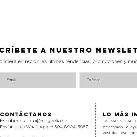
s
Vista rápida
críbete a nuestro Newsle
 primera en recibir las últimas tendencias, promociones y mu
Contáctanos
Lo más i
Escribenos:
info@magnolia.hn
En MAGNOLIA si
Envíanos un WhatsApp: + 504 8904-3057
ofrecemos la ayu
vestido, ese ou