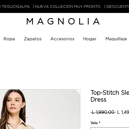
N TEGUCIGALPA. | NUEVA COLLECIÓN MUY PRONTO. | DESCUEN
MAGNOLIA
Ropa
Zapatos
Accesorios
Hogar
Maquillaje
Top-Stitch Sl
Dress
Precio
 L 1,990.00 
L 1,4
Talla
*