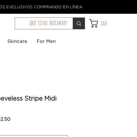
TOS EXCLUSIVOS COMPRANDO EN LÍNEA.
¿qué estás buscando?
Car
Skincare
For Men
eeveless Stripe Midi
Precio
92.50
de
oferta