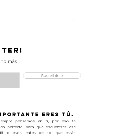
Women Solid Color Casual
Precio
Precio de oferta
L 990.00
L 500.00
tter!
cho más.
Suscribirse
mportante eres tú.
empre pensamos en ti, por eso te
da perfecta, para que encuentres ese
tfit o esos lentes de sol que estás