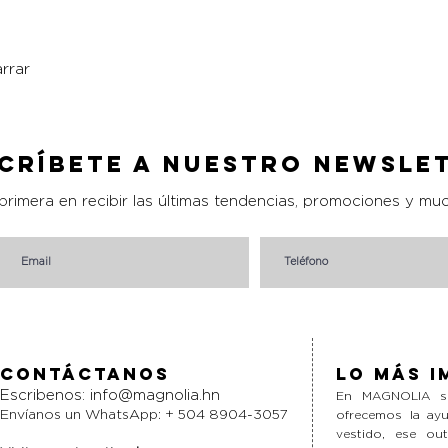
rrar
Vista rápida
críbete a nuestro Newsle
 primera en recibir las últimas tendencias, promociones y mu
Contáctanos
Lo más i
Escribenos:
info@magnolia.hn
En MAGNOLIA si
Envíanos un WhatsApp: + 504 8904-3057
ofrecemos la ayu
vestido, ese ou