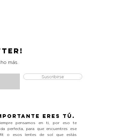
Catrice Magic Shine Eraser
Precio
L 490.00
tter!
cho más.
Suscribirse
mportante eres tú.
empre pensamos en ti, por eso te
da perfecta, para que encuentres ese
tfit o esos lentes de sol que estás