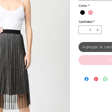
Color
*
Cantidad
*
Agregar al carr
Re