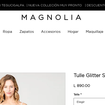
N TEGUCIGALPA. | NUEVA COLLECIÓN MUY PRONTO. | DESCUEN
MAGNOLIA
Ropa
Zapatos
Accesorios
Hogar
Maquillaje
Tulle Glitter S
Precio
L 890.00
Talla
*
Elegir