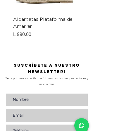
Alpargatas Plataforma de
Catrice Magic Shine E
Amarrar
Gel-To-Powder, Instan
Mattifying Setting Po
Precio
L 990.00
Precio
L 490.00
Suscríbete a nuestro
Newsletter!
Sé la primera en recibir las últimas tendencias, promociones y
mucho más.