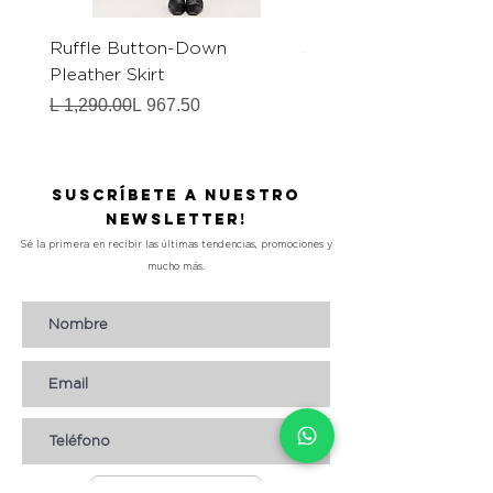
Ruffle Button-Down
Satin Midi Skirt
Pleather Skirt
Precio
L 1,290.00
Precio
Precio de oferta
L 1,290.00
L 967.50
Suscríbete a nuestro
Newsletter!
Sé la primera en recibir las últimas tendencias, promociones y
mucho más.
Suscribirse