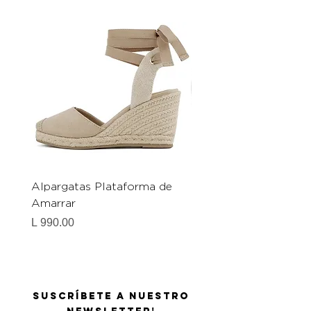
Alpargatas Plataforma de
Catrice Magic Shine E
Amarrar
Gel-To-Powder, Instan
Mattifying Setting Po
Precio
L 990.00
Precio
L 490.00
Suscríbete a nuestro