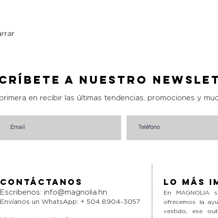
rrar
Vista rápida
críbete a nuestro Newsle
 primera en recibir las últimas tendencias, promociones y mu
Contáctanos
Lo más i
Escribenos:
info@magnolia.hn
En MAGNOLIA si
Envíanos un WhatsApp: + 504 8904-3057
ofrecemos la ayu
vestido, ese ou