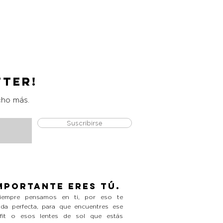
Catrice Magic Shine Eraser
Precio
L 490.00
tter!
cho más.
Suscribirse
mportante eres tú.
empre pensamos en ti, por eso te
da perfecta, para que encuentres ese
tfit o esos lentes de sol que estás