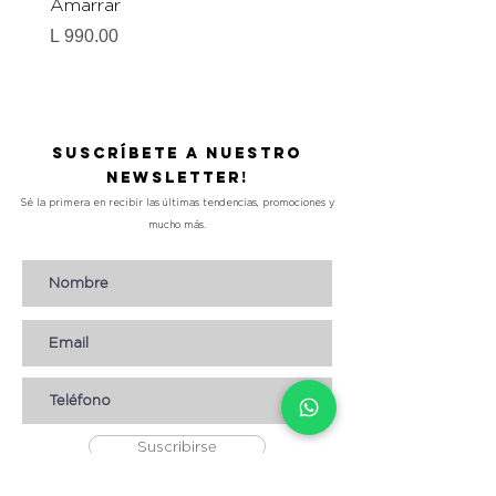
Amarrar
Gel-To-Powder, Instan
Mattifying Setting Po
Precio
L 990.00
Precio
L 490.00
Suscríbete a nuestro
Newsletter!
Sé la primera en recibir las últimas tendencias, promociones y
mucho más.
Suscribirse