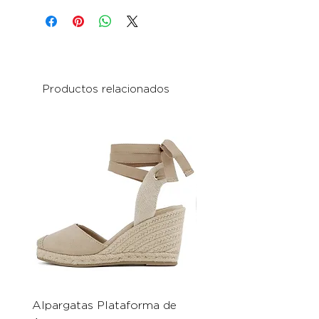
Productos relacionados
Alpargatas Plataforma de
Catrice Magic Shine E