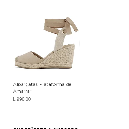
Alpargatas Plataforma de
Catrice Magic Shine E
Amarrar
Gel-To-Powder, Instan
Mattifying Setting Po
Precio
L 990.00
Precio
L 490.00