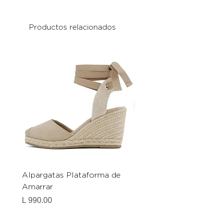
Productos relacionados
Alpargatas Plataforma de
Catrice Magic Shine E
Amarrar
Gel-To-Powder, Instan
Mattifying Setting Po
Precio
L 990.00
Precio
L 490.00