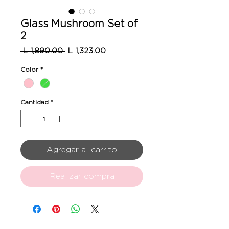
Glass Mushroom Set of
2
Precio
Precio
 L 1,890.00 
L 1,323.00
de
oferta
Color
*
Cantidad
*
Agregar al carrito
Realizar compra