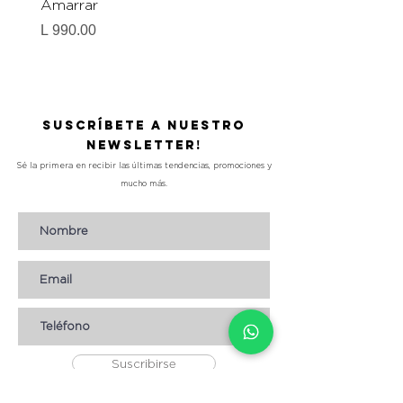
Amarrar
Gel-To-Powder, Instan
Mattifying Setting Po
Precio
L 990.00
Precio
L 490.00
Suscríbete a nuestro
Newsletter!
Sé la primera en recibir las últimas tendencias, promociones y
mucho más.
Suscribirse