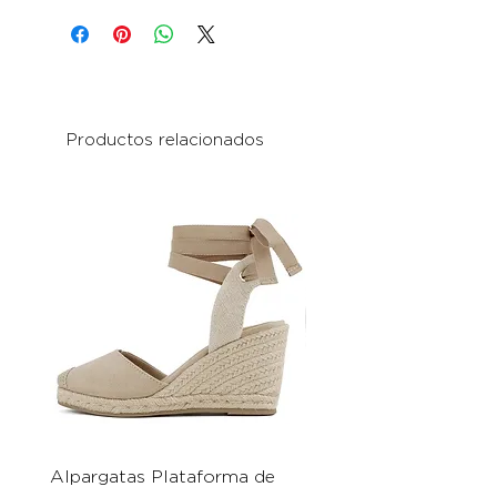
Productos relacionados
Alpargatas Plataforma de
Catrice Magic Shine E