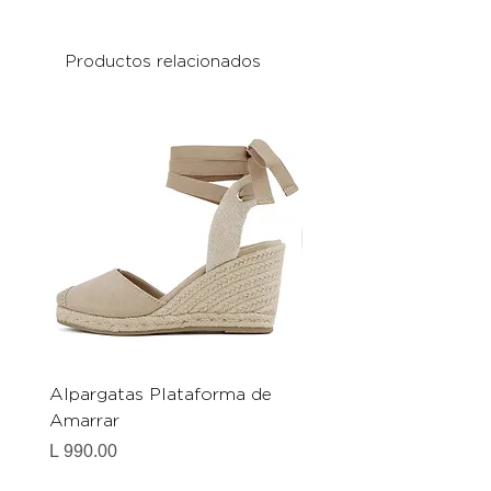
Productos relacionados
Alpargatas Plataforma de
Catrice Magic Shine E
Amarrar
Gel-To-Powder, Instan
Mattifying Setting Po
Precio
L 990.00
Precio
L 490.00