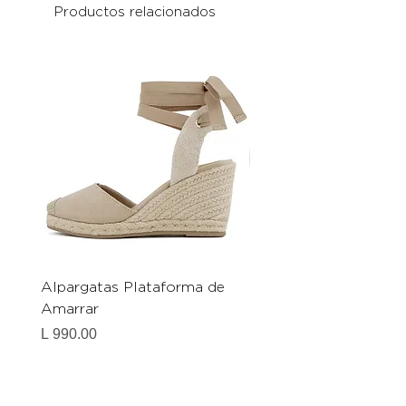
Productos relacionados
Alpargatas Plataforma de
Catrice Magic Shine E
Amarrar
Gel-To-Powder, Instan
Mattifying Setting Po
Precio
L 990.00
Precio
L 490.00