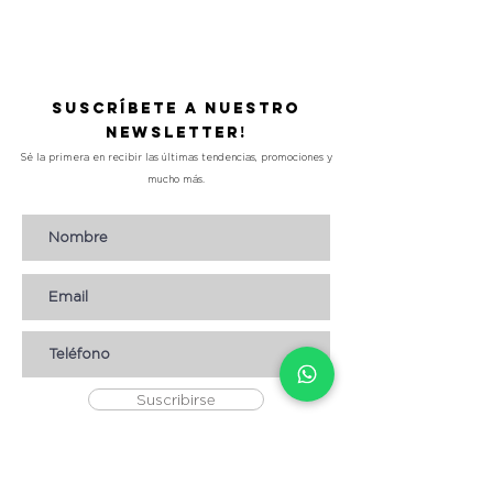
Precio
L 490.00
Suscríbete a nuestro
Newsletter!
Sé la primera en recibir las últimas tendencias, promociones y
mucho más.
Suscribirse