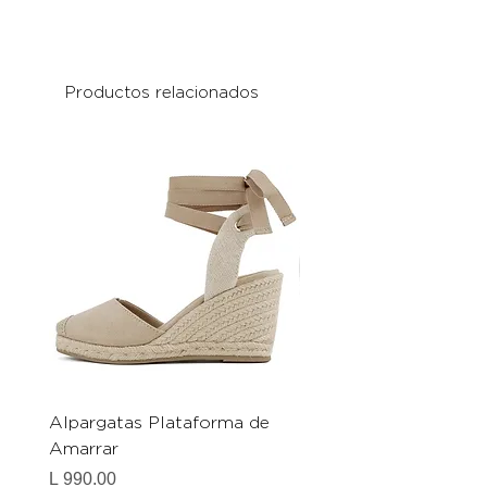
Productos relacionados
Alpargatas Plataforma de
Catrice Magic Shine E
Amarrar
Gel-To-Powder, Instan
Mattifying Setting Po
Precio
L 990.00