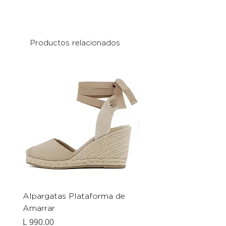
Productos relacionados
Alpargatas Plataforma de
Catrice Magic Shine E
Amarrar
Gel-To-Powder, Instan
Mattifying Setting Po
Precio
L 990.00