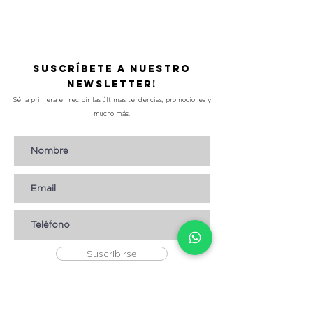
Precio
L 490.00
Suscríbete a nuestro
Newsletter!
Sé la primera en recibir las últimas tendencias, promociones y
mucho más.
Suscribirse