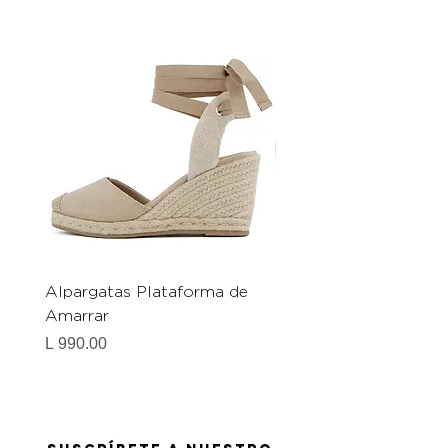
Alpargatas Plataforma de
Catrice Magic Shine E
Amarrar
Gel-To-Powder, Instan
Mattifying Setting Po
Precio
L 990.00
Precio
L 490.00