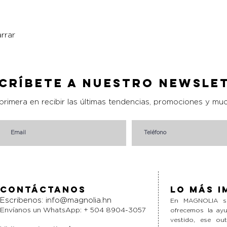
rrar
Vista rápida
críbete a nuestro Newsle
 primera en recibir las últimas tendencias, promociones y mu
Contáctanos
Lo más i
Escribenos:
info@magnolia.hn
En MAGNOLIA si
Envíanos un WhatsApp: + 504 8904-3057
ofrecemos la ayu
vestido, ese ou