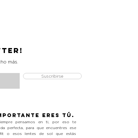
Catrice Magic Shine Eraser
Precio
L 490.00
tter!
cho más.
Suscribirse
mportante eres tú.
empre pensamos en ti, por eso te
da perfecta, para que encuentres ese
tfit o esos lentes de sol que estás