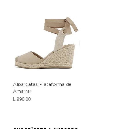
Alpargatas Plataforma de
Catrice Magic Shine E
Amarrar
Gel-To-Powder, Instan
Mattifying Setting Po
Precio
L 990.00
Precio
L 490.00