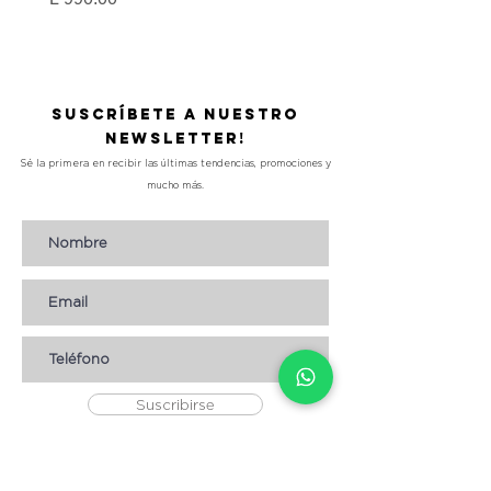
Precio
L 490.00
Suscríbete a nuestro
Newsletter!
Sé la primera en recibir las últimas tendencias, promociones y
mucho más.
Suscribirse