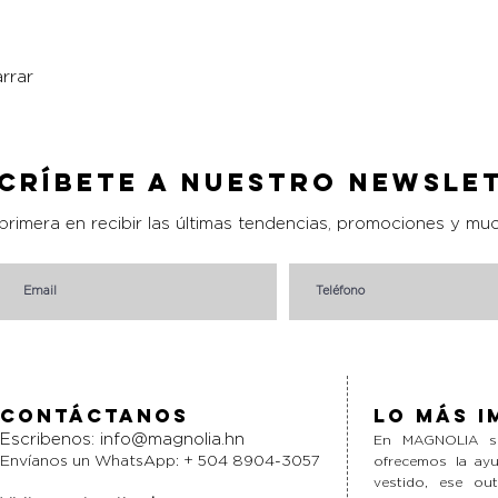
rrar
Vista rápida
críbete a nuestro Newsle
 primera en recibir las últimas tendencias, promociones y mu
Contáctanos
Lo más i
Escribenos:
info@magnolia.hn
En MAGNOLIA si
Envíanos un WhatsApp: + 504 8904-3057
ofrecemos la ayu
vestido, ese ou