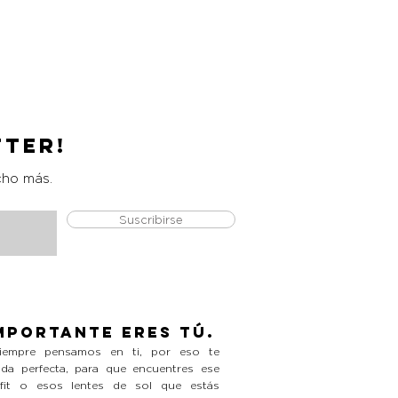
Catrice Magic Shine Eraser
Precio
L 490.00
tter!
cho más.
Suscribirse
mportante eres tú.
empre pensamos en ti, por eso te
da perfecta, para que encuentres ese
tfit o esos lentes de sol que estás