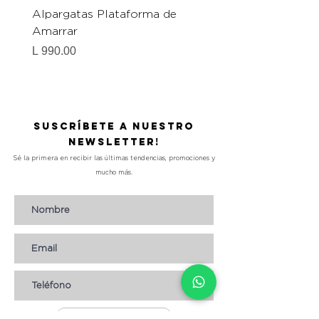
Alpargatas Plataforma de
Catrice Magic Shine E
Amarrar
Gel-To-Powder, Instan
Mattifying Setting Po
Precio
L 990.00
Precio
L 490.00
Suscríbete a nuestro
Newsletter!
Sé la primera en recibir las últimas tendencias, promociones y
mucho más.
Suscribirse