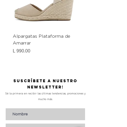
Alpargatas Plataforma de
Catrice Magic Shine E
Amarrar
Gel-To-Powder, Instan
Mattifying Setting Po
Precio
L 990.00
Precio
L 490.00
Suscríbete a nuestro
Newsletter!
Sé la primera en recibir las últimas tendencias, promociones y
mucho más.