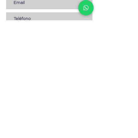
Suscribirse
AYUDA
* CÓMO COMPRAR
* Términos y condiciones
* Aviso de Privacidad
* Devoluciones
* Empleos
Contáctanos
Escribenos:
info@magnolia.hn
Envíanos un WhatsApp: +
504 8904-3057
Visita nuestras tiendas:
Lomas del Guijarro,
frente a Condominios María.
Tegucigalpa.