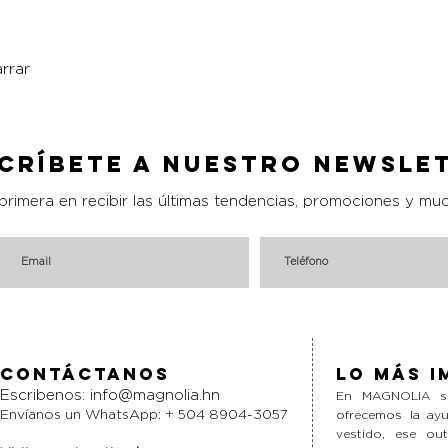
rrar
Vista rápida
críbete a nuestro Newsle
 primera en recibir las últimas tendencias, promociones y mu
Contáctanos
Lo más i
Escribenos:
info@magnolia.hn
En MAGNOLIA si
Envíanos un WhatsApp: + 504 8904-3057
ofrecemos la ayu
vestido, ese ou