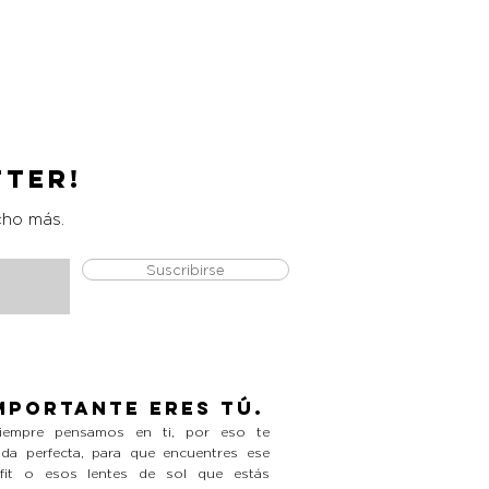
Catrice Magic Shine Eraser
Precio
L 490.00
tter!
cho más.
Suscribirse
mportante eres tú.
empre pensamos en ti, por eso te
da perfecta, para que encuentres ese
tfit o esos lentes de sol que estás