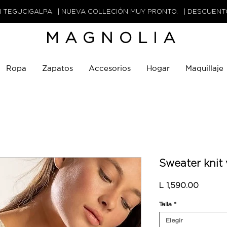
N TEGUCIGALPA. | NUEVA COLLECIÓN MUY PRONTO. | DESCUEN
MAGNOLIA
Ropa
Zapatos
Accesorios
Hogar
Maquillaje
Sweater knit
Precio
L 1,590.00
Talla
*
Elegir