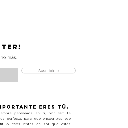
Fitted Long Sleeve Sweat
Precio
L 990.00
tter!
cho más.
Suscribirse
mportante eres tú.
empre pensamos en ti, por eso te
da perfecta, para que encuentres ese
tfit o esos lentes de sol que estás