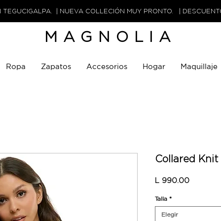
N TEGUCIGALPA. | NUEVA COLLECIÓN MUY PRONTO. | DESCUEN
MAGNOLIA
Ropa
Zapatos
Accesorios
Hogar
Maquillaje
Collared Knit
Precio
L 990.00
Talla
*
Elegir