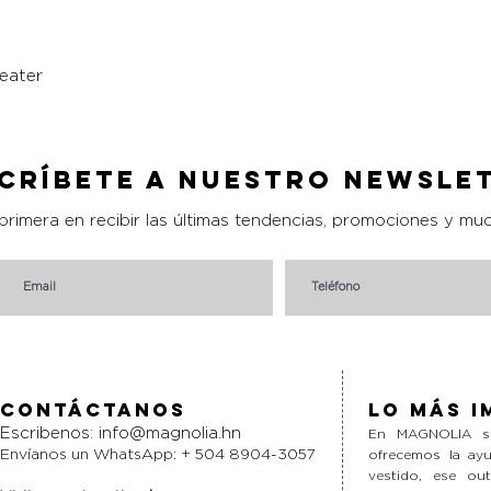
eater
Vista rápida
críbete a nuestro Newsle
 primera en recibir las últimas tendencias, promociones y mu
Contáctanos
Lo más i
Escribenos:
info@magnolia.hn
En MAGNOLIA si
Envíanos un WhatsApp: + 504 8904-3057
ofrecemos la ayu
vestido, ese ou