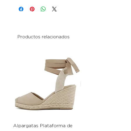
Productos relacionados
Alpargatas Plataforma de
Catrice Magic Shine E