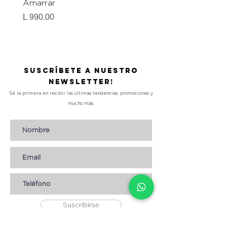
Amarrar
Gel-To-Powder, Instan
Mattifying Setting Po
Precio
L 990.00
Precio
L 490.00
Suscríbete a nuestro
Newsletter!
Sé la primera en recibir las últimas tendencias, promociones y
mucho más.
Suscribirse