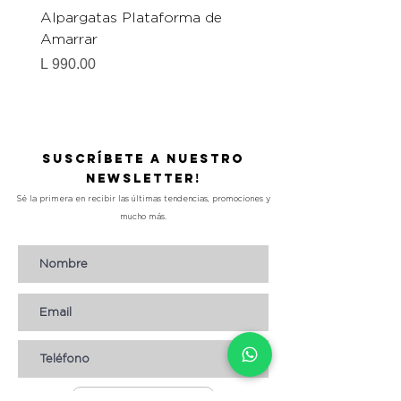
Alpargatas Plataforma de
Catrice Magic Shine E
Amarrar
Gel-To-Powder, Instan
Mattifying Setting Po
Precio
L 990.00
Precio
L 490.00
Suscríbete a nuestro
Newsletter!
Sé la primera en recibir las últimas tendencias, promociones y
mucho más.
Suscribirse