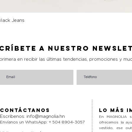
lack Jeans
Vista rápida
críbete a nuestro Newsle
 primera en recibir las últimas tendencias, promociones y mu
Contáctanos
Lo más i
Escribenos:
info@magnolia.hn
En MAGNOLIA si
Envíanos un WhatsApp: + 504 8904-3057
ofrecemos la ayu
vestido, ese ou