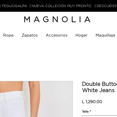
N TEGUCIGALPA. | NUEVA COLLECIÓN MUY PRONTO. | DESCUEN
MAGNOLIA
Ropa
Zapatos
Accesorios
Hogar
Maquillaje
Double Butto
White Jeans
Precio
L 1,290.00
Talla
*