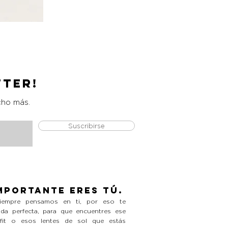
High Rise Wide Leg Jeans
Precio
L 1,590.00
tter!
cho más.
Suscribirse
mportante eres tú.
empre pensamos en ti, por eso te
da perfecta, para que encuentres ese
tfit o esos lentes de sol que estás