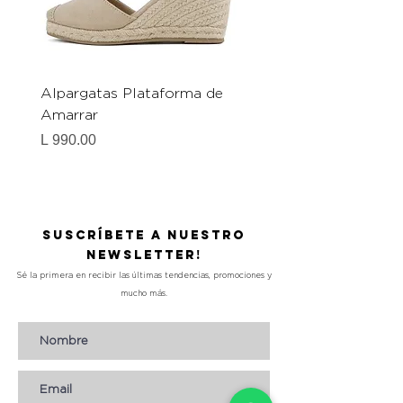
Alpargatas Plataforma de
Catrice Magic Shine E
Amarrar
Gel-To-Powder, Instan
Mattifying Setting Po
Precio
L 990.00
Precio
L 490.00
Suscríbete a nuestro
Newsletter!
Sé la primera en recibir las últimas tendencias, promociones y
mucho más.