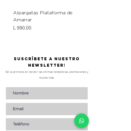
Alpargatas Plataforma de
Catrice Magic Shine E
Amarrar
Gel-To-Powder, Instan
Mattifying Setting Po
Precio
L 990.00
Precio
L 490.00
Suscríbete a nuestro
Newsletter!
Sé la primera en recibir las últimas tendencias, promociones y
mucho más.