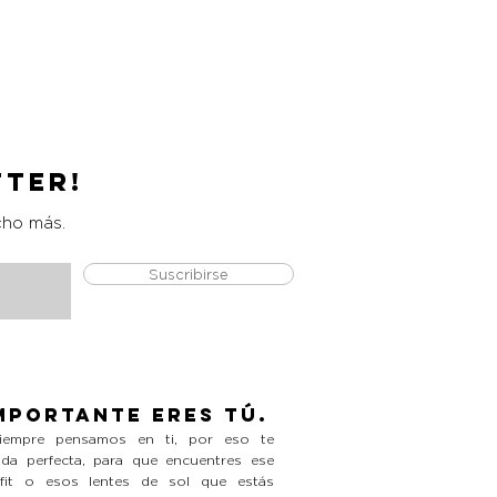
Catrice Magic Shine Eraser
Precio
L 490.00
tter!
cho más.
Suscribirse
mportante eres tú.
empre pensamos en ti, por eso te
da perfecta, para que encuentres ese
tfit o esos lentes de sol que estás