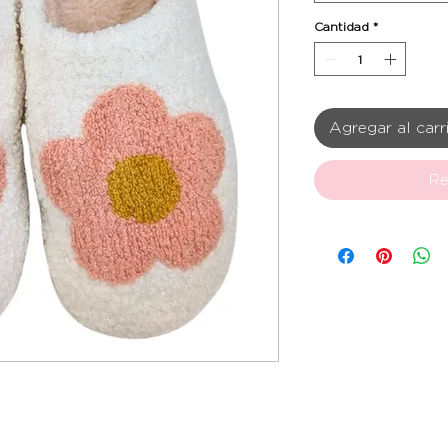
Cantidad
*
Agregar al carr
Re