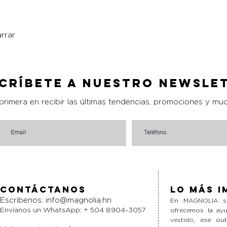
rrar
Vista rápida
críbete a nuestro Newsle
 primera en recibir las últimas tendencias, promociones y mu
Contáctanos
Lo más i
Escribenos:
info@magnolia.hn
En MAGNOLIA si
Envíanos un WhatsApp: + 504 8904-3057
ofrecemos la ayu
vestido, ese ou