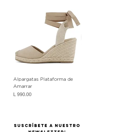
Alpargatas Plataforma de
Catrice Magic Shine E
Amarrar
Gel-To-Powder, Instan
Mattifying Setting Po
Precio
L 990.00
Precio
L 490.00
Suscríbete a nuestro