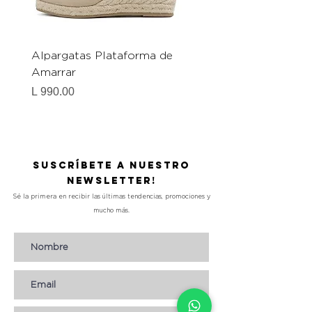
Alpargatas Plataforma de
Catrice Magic Shine E
Amarrar
Gel-To-Powder, Instan
Mattifying Setting Po
Precio
L 990.00
Precio
L 490.00
Suscríbete a nuestro
Newsletter!
Sé la primera en recibir las últimas tendencias, promociones y
mucho más.