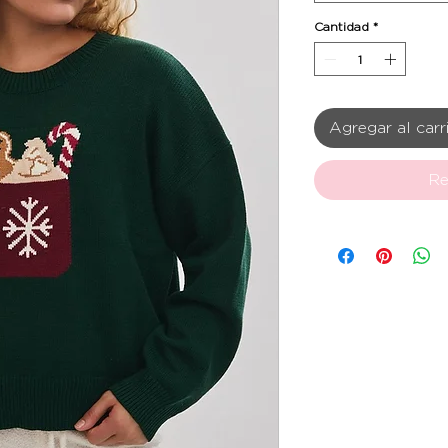
Cantidad
*
Agregar al carr
Re