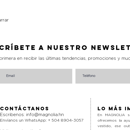
rrar
Vista rápida
críbete a nuestro Newsle
 primera en recibir las últimas tendencias, promociones y mu
Contáctanos
Lo más i
Escribenos:
info@magnolia.hn
En MAGNOLIA si
Envíanos un WhatsApp: + 504 8904-3057
ofrecemos la ayu
vestido, ese ou