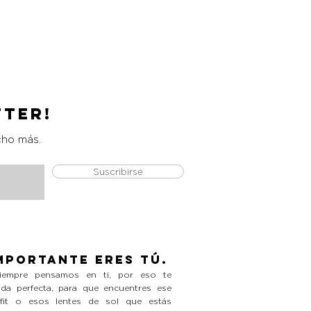
Catrice Magic Shine Eraser
Precio
L 490.00
tter!
cho más.
Suscribirse
mportante eres tú.
empre pensamos en ti, por eso te
da perfecta, para que encuentres ese
tfit o esos lentes de sol que estás